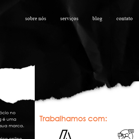
sobre nós
serviços
blog
contato
ócio no
Trabalhamos com:
g é uma
 sua marca.
ico online,